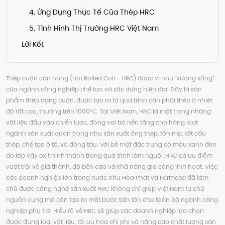
4. Ứng Dụng Thực Tế Của Thép HRC
5. Tình Hình Thị Trường HRC Việt Nam
Lời Kết
Thép cuộn cán nóng (Hot Rolled Coil - HRC) được ví như "xương sống"
của ngành công nghiệp chế tạo và xây dựng hiện đại. Đây là sản
phẩm thép dạng cuộn, được tạo ra từ quá trình cán phôi thép ở nhiệt
độ rất cao, thường trên 1000°C. Tại Việt Nam, HRC là một trong những
vật liệu đầu vào chiến lược, đóng vai trò nền tảng cho hàng loạt
ngành sản xuất quan trọng như sản xuất ống thép, tôn mạ, kết cấu
thép, chế tạo ô tô, và đóng tàu. Với bề mặt đặc trưng có màu xanh đen
do lớp vảy oxit hình thành trong quá trình làm nguội, HRC có ưu điểm
vượt trội về giá thành, độ bền cao và khả năng gia công linh hoạt. Việc
các doanh nghiệp lớn trong nước như Hòa Phát và Formosa đã làm
chủ được công nghệ sản xuất HRC không chỉ giúp Việt Nam tự chủ
nguồn cung mà còn tạo ra một bước tiến lớn cho toàn bộ ngành công
nghiệp phụ trợ. Hiểu rõ về HRC sẽ giúp các doanh nghiệp lựa chọn
được đúng loại vật liệu, tối ưu hóa chi phí và nâng cao chất lượng sản