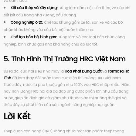
và dẫn nước.
Kết cấu thép và Xây dựng:
Dùng làm dầm, cột, sàn thép, và các chi
tiết kết cấu trong nhà xưởng, cầu đường.
Công nghiệp ô tô:
Chế tạo khung gầm xe tải, sàn xe, và các bộ
phận khác không yêu cầu bề mặt hoàn thiện cao.
Chế tạo bồn bể, bình gas:
Dùng làm vỏ các loại bồn chứa công
nghiệp, bình chứa gas nhờ khả năng chịu áp lực tốt.
5. Tình Hình Thị Trường HRC Việt Nam
Sự ra đời của hai siêu nhà máy là
Hòa Phát Dung Quất
và
Formosa Hà
Tĩnh
đã làm thay đổi hoàn toàn cục diện thị trường HRC Việt Nam.
Trước đây, nước ta phụ thuộc gần như 100% vào HRC nhập khẩu. Hiện
nay, sản lượng HRC nội địa đã đáp ứng được phần lớn nhu cầu trong
nước, giúp ổn định giá cả, giảm phụ thuộc vào thị trường thế giới và
thúc đẩy sự phát triển của các ngành công nghiệp hạ nguồn.
Lời Kết
Thép cuộn cán nóng (HRC) không chỉ là một sản phẩm thép thông