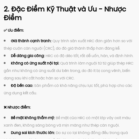
2. Đặc Điểm Kỹ Thuật và Ưu - Nhược
Điểm
✅ Ưu điểm:
Giá thành cạnh tranh:
Quy trình sản xuất HRC đơn giản hơn so với
thép cuộn cán nguội (CRC), do đó giá thành thấp hơn đáng kể.
Dễ dàng gia công:
HRC có độ dẻo tốt, rất dễ uốn, hàn, và định hình.
Không có ứng suất nội tại:
Quá trình làm nguội từ từ giúp thép HRC
gần như không có ứng suất dư bên trong, do đó ít bị cong vênh, biến
dạng sau khi cắt hoặc hàn so với CRC.
Độ bền cao:
Sản phẩm có khả năng chịu lực tốt, phù hợp cho các
ứng dụng kết cấu.
❌ Nhược điểm:
Bề mặt không thẩm mỹ:
Bề mặt của HRC có một lớp vảy oxit màu
xanh đen, không sáng bóng và mịn màng như thép cán nguội.
Dung sai kích thước lớn:
Do sự co lại không đồng đều trong quá