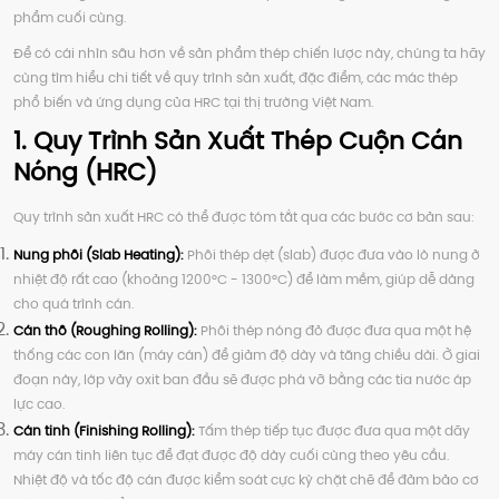
phẩm cuối cùng.
Để có cái nhìn sâu hơn về sản phẩm thép chiến lược này, chúng ta hãy
cùng tìm hiểu chi tiết về quy trình sản xuất, đặc điểm, các mác thép
phổ biến và ứng dụng của HRC tại thị trường Việt Nam.
1. Quy Trình Sản Xuất Thép Cuộn Cán
Nóng (HRC)
Quy trình sản xuất HRC có thể được tóm tắt qua các bước cơ bản sau:
Nung phôi (Slab Heating):
Phôi thép dẹt (slab) được đưa vào lò nung ở
nhiệt độ rất cao (khoảng 1200°C - 1300°C) để làm mềm, giúp dễ dàng
cho quá trình cán.
Cán thô (Roughing Rolling):
Phôi thép nóng đỏ được đưa qua một hệ
thống các con lăn (máy cán) để giảm độ dày và tăng chiều dài. Ở giai
đoạn này, lớp vảy oxit ban đầu sẽ được phá vỡ bằng các tia nước áp
lực cao.
Cán tinh (Finishing Rolling):
Tấm thép tiếp tục được đưa qua một dãy
máy cán tinh liên tục để đạt được độ dày cuối cùng theo yêu cầu.
Nhiệt độ và tốc độ cán được kiểm soát cực kỳ chặt chẽ để đảm bảo cơ