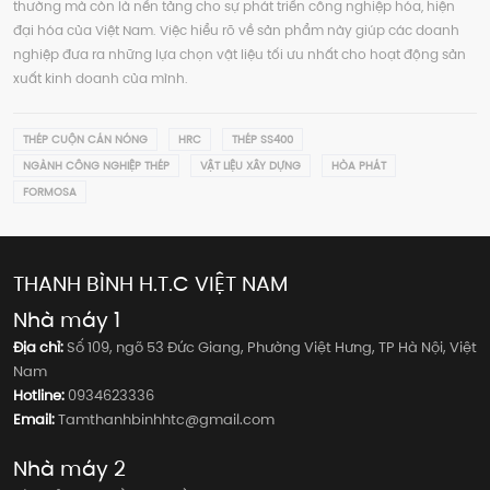
thường mà còn là nền tảng cho sự phát triển công nghiệp hóa, hiện
đại hóa của Việt Nam. Việc hiểu rõ về sản phẩm này giúp các doanh
nghiệp đưa ra những lựa chọn vật liệu tối ưu nhất cho hoạt động sản
xuất kinh doanh của mình.
THÉP CUỘN CÁN NÓNG
HRC
THÉP SS400
NGÀNH CÔNG NGHIỆP THÉP
VẬT LIỆU XÂY DỰNG
HÒA PHÁT
FORMOSA
THANH BÌNH H.T.C VIỆT NAM
Nhà máy 1
Địa chỉ:
Số 109, ngõ 53 Đức Giang, Phường Việt Hưng, TP Hà Nội, Việt
Nam
Hotline:
0934623336
Email:
Tamthanhbinhhtc@gmail.com
Nhà máy 2