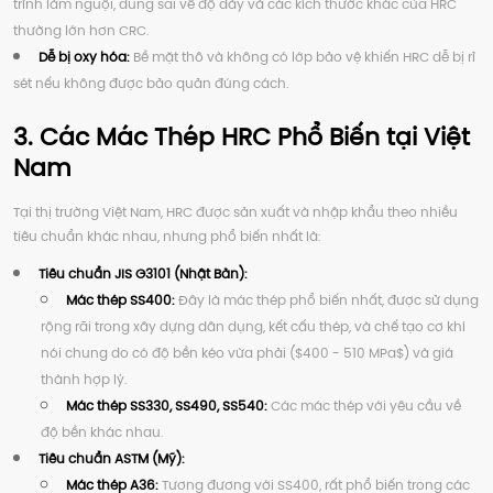
trình làm nguội, dung sai về độ dày và các kích thước khác của HRC
thường lớn hơn CRC.
Dễ bị oxy hóa:
Bề mặt thô và không có lớp bảo vệ khiến HRC dễ bị rỉ
sét nếu không được bảo quản đúng cách.
3. Các Mác Thép HRC Phổ Biến tại Việt
Nam
Tại thị trường Việt Nam, HRC được sản xuất và nhập khẩu theo nhiều
tiêu chuẩn khác nhau, nhưng phổ biến nhất là:
Tiêu chuẩn JIS G3101 (Nhật Bản):
Mác thép SS400:
Đây là mác thép phổ biến nhất, được sử dụng
rộng rãi trong xây dựng dân dụng, kết cấu thép, và chế tạo cơ khí
nói chung do có độ bền kéo vừa phải (
$400 - 510 MPa$
) và giá
thành hợp lý.
Mác thép SS330, SS490, SS540:
Các mác thép với yêu cầu về
độ bền khác nhau.
Tiêu chuẩn ASTM (Mỹ):
Mác thép A36:
Tương đương với SS400, rất phổ biến trong các