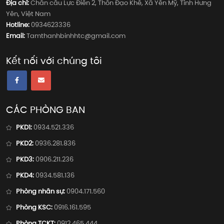
Địa chỉ:
Chân cầu Lực Điền 2, Thôn Đạo Khê, Xã Yên Mỹ, Tỉnh Hưng
Yên, Việt Nam
Hotline:
0934623336
Email:
Tamthanhbinhhtc@gmail.com
Kết nối với chúng tôi
CÁC PHÒNG BAN
PKD1:
0934.521.336
PKD2:
0936.281.836
PKD3:
0906.211.236
PKD4:
0934.581.136
Phòng nhân sự:
0904.171.560
Phòng KSC:
0916.161.595
Phòng TCKT:
0912.465.444