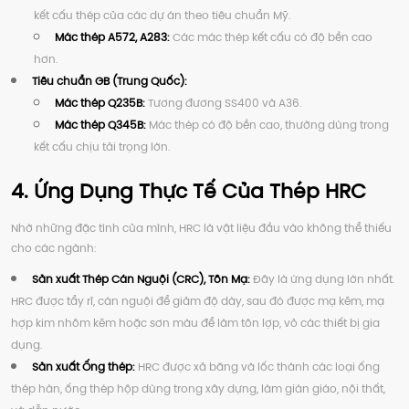
kết cấu thép của các dự án theo tiêu chuẩn Mỹ.
Mác thép A572, A283:
Các mác thép kết cấu có độ bền cao
hơn.
Tiêu chuẩn GB (Trung Quốc):
Mác thép Q235B:
Tương đương SS400 và A36.
Mác thép Q345B:
Mác thép có độ bền cao, thường dùng trong
kết cấu chịu tải trọng lớn.
4. Ứng Dụng Thực Tế Của Thép HRC
Nhờ những đặc tính của mình, HRC là vật liệu đầu vào không thể thiếu
cho các ngành:
Sản xuất Thép Cán Nguội (CRC), Tôn Mạ:
Đây là ứng dụng lớn nhất.
HRC được tẩy rỉ, cán nguội để giảm độ dày, sau đó được mạ kẽm, mạ
hợp kim nhôm kẽm hoặc sơn màu để làm tôn lợp, vỏ các thiết bị gia
dụng.
Sản xuất Ống thép:
HRC được xả băng và lốc thành các loại ống
thép hàn, ống thép hộp dùng trong xây dựng, làm giàn giáo, nội thất,