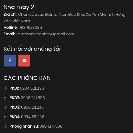
Nhà máy 2
Địa chỉ:
Chân cầu Lực Điền 2, Thôn Đạo Khê, Xã Yên Mỹ, Tỉnh Hưng
Yên, Việt Nam
Hotline:
0934623336
Email:
Tamthanhbinhhtc@gmail.com
Kết nối với chúng tôi
CÁC PHÒNG BAN
PKD1:
0934.521.336
PKD2:
0936.281.836
PKD3:
0906.211.236
PKD4:
0934.581.136
Phòng nhân sự:
0904.171.560