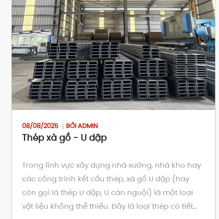
08/08/2025
BỞI ADMIN
Thép xà gồ - U dập
Trong lĩnh vực xây dựng nhà xưởng, nhà kho hay
các công trình kết cấu thép, xà gồ U dập (hay
còn gọi là thép U dập, U cán nguội) là một loại
vật liệu không thể thiếu. Đây là loại thép có tiết