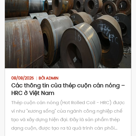
08/08/2025
BỞI ADMIN
Các thông tin của thép cuộn cán nóng –
HRC ở Việt Nam
Thép cuộn cán nóng (Hot Rolled Coil - HRC) được
ví như "xương sống" của ngành công nghiệp chế
tạo và xây dựng hiện đại. Đây là sản phẩm thép
dạng cuộn, được tạo ra từ quá trình cán phôi