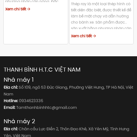
phương pháp cán nóng. Đặc
Thép ray là một loại thép hình có
tính kỹ thuật nổi bật của nó là độ
Xem chi tiết
tiết diện đặc biệt, được thiết kế để
dẻo dai cao, tính hàn tốt và khả
làm bề mặt chạy và dẫn hướng
năng gia công cắt gọt (tiện,
cho bánh xe. Sản phẩm được
phay) hiệu quả.
sản xuất bằng phương pháp cán
nóng từ các mác thép carbon
Xem chi tiết
cao, có đặc tính kỹ thuật vượt trội
về độ cứng, độ bền và khả năng
chống mài mòn để chịu được tải
trọng động cực lớn và sự ma sát
liên tục.
THANH BÌNH H.T.C VIỆT NAM
Nhà máy 1
Địa chỉ:
Số 109, ngõ 53 Đức Giang, Phường Việt Hưng, TP Hà Nội, Việt
Nam
Hotline:
0934623336
Email:
Tamthanhbinhhtc@gmail.com
Nhà máy 2
Địa chỉ:
Chân cầu Lực Điền 2, Thôn Đạo Khê, Xã Yên Mỹ, Tỉnh Hưng
Yên, Việt Nam