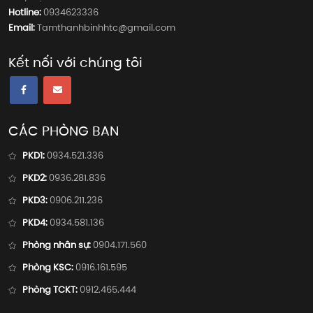
Hotline:
0934623336
Email:
Tamthanhbinhhtc@gmail.com
Kết nối với chúng tôi
CÁC PHÒNG BAN
PKD1:
0934.521.336
PKD2:
0936.281.836
PKD3:
0906.211.236
PKD4:
0934.581.136
Phòng nhân sự:
0904.171.560
Phòng KSC:
0916.161.595
Phòng TCKT:
0912.465.444