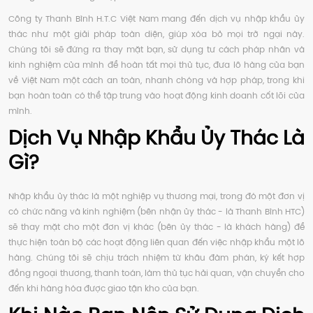
Công ty Thanh Bình H.T.C Việt Nam mang đến dịch vụ nhập khẩu ủy
thác như một giải pháp toàn diện, giúp xóa bỏ mọi trở ngại này.
Chúng tôi sẽ đứng ra thay mặt bạn, sử dụng tư cách pháp nhân và
kinh nghiệm của mình để hoàn tất mọi thủ tục, đưa lô hàng của bạn
về Việt Nam một cách an toàn, nhanh chóng và hợp pháp, trong khi
bạn hoàn toàn có thể tập trung vào hoạt động kinh doanh cốt lõi của
mình.
Dịch Vụ Nhập Khẩu Ủy Thác Là
Gì?
Nhập khẩu ủy thác là một nghiệp vụ thương mại, trong đó một đơn vị
có chức năng và kinh nghiệm (bên nhận ủy thác - là Thanh Bình HTC)
sẽ thay mặt cho một đơn vị khác (bên ủy thác - là khách hàng) để
thực hiện toàn bộ các hoạt động liên quan đến việc nhập khẩu một lô
hàng. Chúng tôi sẽ chịu trách nhiệm từ khâu đàm phán, ký kết hợp
đồng ngoại thương, thanh toán, làm thủ tục hải quan, vận chuyển cho
đến khi hàng hóa được giao tận kho của bạn.