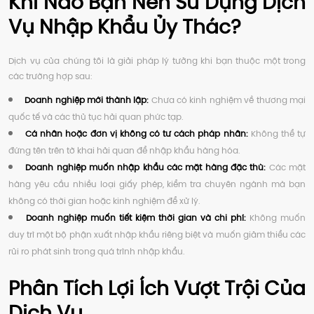
Khi Nào Bạn Nên Sử Dụng Dịch
Vụ Nhập Khẩu Ủy Thác?
Dịch vụ của chúng tôi là giải pháp lý tưởng khi bạn thuộc một trong
các trường hợp sau:
Doanh nghiệp mới thành lập:
Chưa có kinh nghiệm về thương mại
quốc tế và các thủ tục hải quan phức tạp.
Cá nhân hoặc đơn vị không có tư cách pháp nhân:
Không thể tự
đứng tên trên tờ khai hải quan để nhập khẩu hàng hóa.
Doanh nghiệp muốn nhập khẩu các mặt hàng đặc thù:
Các mặt
hàng yêu cầu nhiều loại giấy phép, kiểm tra chuyên ngành mà bạn
không có thời gian hoặc kinh nghiệm để xử lý.
Doanh nghiệp muốn tiết kiệm thời gian và chi phí:
Không muốn
duy trì một bộ phận xuất nhập khẩu riêng biệt và muốn giảm thiểu các
rủi ro phát sinh trong quá trình nhập khẩu.
Phân Tích Lợi Ích Vượt Trội Của
Dịch Vụ