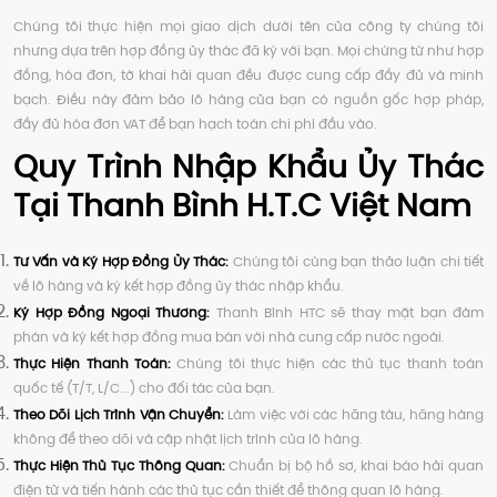
Chúng tôi thực hiện mọi giao dịch dưới tên của công ty chúng tôi
nhưng dựa trên hợp đồng ủy thác đã ký với bạn. Mọi chứng từ như hợp
đồng, hóa đơn, tờ khai hải quan đều được cung cấp đầy đủ và minh
bạch. Điều này đảm bảo lô hàng của bạn có nguồn gốc hợp pháp,
đầy đủ hóa đơn VAT để bạn hạch toán chi phí đầu vào.
Quy Trình Nhập Khẩu Ủy Thác
Tại Thanh Bình H.T.C Việt Nam
Tư Vấn và Ký Hợp Đồng Ủy Thác:
Chúng tôi cùng bạn thảo luận chi tiết
về lô hàng và ký kết hợp đồng ủy thác nhập khẩu.
Ký Hợp Đồng Ngoại Thương:
Thanh Bình HTC sẽ thay mặt bạn đàm
phán và ký kết hợp đồng mua bán với nhà cung cấp nước ngoài.
Thực Hiện Thanh Toán:
Chúng tôi thực hiện các thủ tục thanh toán
quốc tế (T/T, L/C...) cho đối tác của bạn.
Theo Dõi Lịch Trình Vận Chuyển:
Làm việc với các hãng tàu, hãng hàng
không để theo dõi và cập nhật lịch trình của lô hàng.
Thực Hiện Thủ Tục Thông Quan:
Chuẩn bị bộ hồ sơ, khai báo hải quan
điện tử và tiến hành các thủ tục cần thiết để thông quan lô hàng.