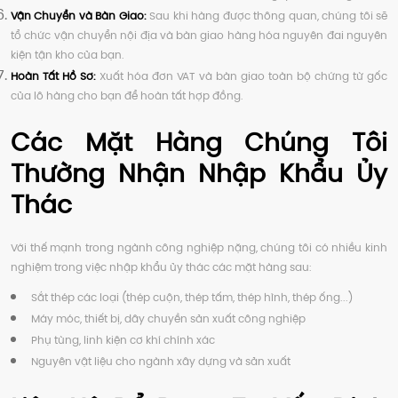
Vận Chuyển và Bàn Giao:
Sau khi hàng được thông quan, chúng tôi sẽ
tổ chức vận chuyển nội địa và bàn giao hàng hóa nguyên đai nguyên
kiện tận kho của bạn.
Hoàn Tất Hồ Sơ:
Xuất hóa đơn VAT và bàn giao toàn bộ chứng từ gốc
của lô hàng cho bạn để hoàn tất hợp đồng.
Các Mặt Hàng Chúng Tôi
Thường Nhận Nhập Khẩu Ủy
Thác
Với thế mạnh trong ngành công nghiệp nặng, chúng tôi có nhiều kinh
nghiệm trong việc nhập khẩu ủy thác các mặt hàng sau:
Sắt thép các loại (thép cuộn, thép tấm, thép hình, thép ống...)
Máy móc, thiết bị, dây chuyền sản xuất công nghiệp
Phụ tùng, linh kiện cơ khí chính xác
Nguyên vật liệu cho ngành xây dựng và sản xuất