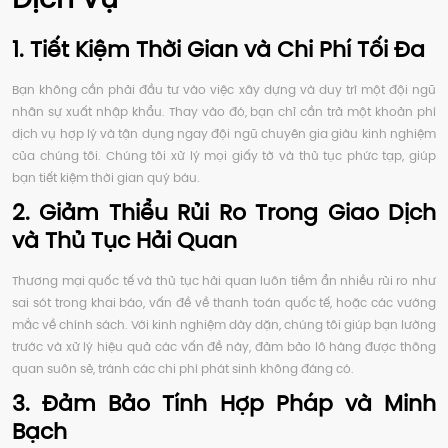
1. Tiết Kiệm Thời Gian và Chi Phí Tối Đa
Bạn không cần phải đầu tư vào việc xây dựng và duy trì một đội ngũ
nhân sự xuất nhập khẩu. Thay vào đó, bạn chỉ cần trả một khoản phí
dịch vụ hợp lý và tận dụng ngay đội ngũ chuyên gia giàu kinh nghiệm
của chúng tôi. Chúng tôi xử lý mọi giấy tờ và thủ tục phức tạp, giúp
bạn tiết kiệm thời gian quý báu.
2. Giảm Thiểu Rủi Ro Trong Giao Dịch
và Thủ Tục Hải Quan
Thương mại quốc tế và thủ tục hải quan luôn tiềm ẩn nhiều rủi ro như
sai sót trong khai báo, vấn đề về thanh toán quốc tế, hoặc các vướng
mắc về chính sách. Với kinh nghiệm dày dặn, chúng tôi giúp bạn lường
trước và xử lý hiệu quả các vấn đề này, đảm bảo lô hàng được thông
quan suôn sẻ, tránh các chi phí phát sinh không đáng có.
3. Đảm Bảo Tính Hợp Pháp và Minh
Bạch