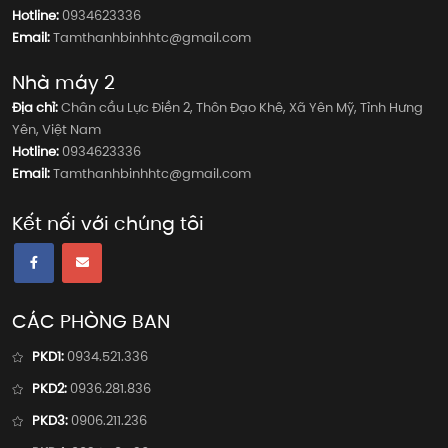
Hotline:
0934623336
Email:
Tamthanhbinhhtc@gmail.com
Nhà máy 2
Địa chỉ:
Chân cầu Lực Điền 2, Thôn Đạo Khê, Xã Yên Mỹ, Tỉnh Hưng
Yên, Việt Nam
Hotline:
0934623336
Email:
Tamthanhbinhhtc@gmail.com
Kết nối với chúng tôi
CÁC PHÒNG BAN
PKD1:
0934.521.336
PKD2:
0936.281.836
PKD3:
0906.211.236