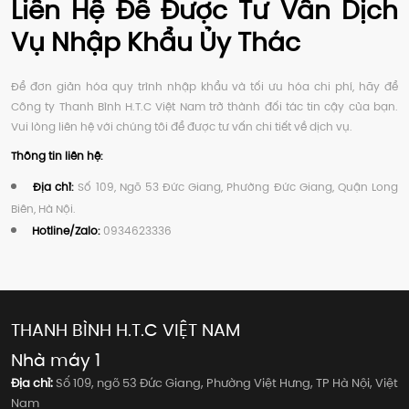
Liên Hệ Để Được Tư Vấn Dịch
Vụ Nhập Khẩu Ủy Thác
Để đơn giản hóa quy trình nhập khẩu và tối ưu hóa chi phí, hãy để
Công ty Thanh Bình H.T.C Việt Nam trở thành đối tác tin cậy của bạn.
Vui lòng liên hệ với chúng tôi để được tư vấn chi tiết về dịch vụ.
Thông tin liên hệ:
Địa chỉ:
Số 109, Ngõ 53 Đức Giang, Phường Đức Giang, Quận Long
Biên, Hà Nội.
Hotline/Zalo:
0934623336
THANH BÌNH H.T.C VIỆT NAM
Nhà máy 1
Địa chỉ:
Số 109, ngõ 53 Đức Giang, Phường Việt Hưng, TP Hà Nội, Việt
Nam