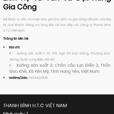
Gia Công
Để được tư vấn và nhận báo giá cho dịch vụ gia công cắt bản mã, lập
là, Quý khách hàng vui lòng liên hệ trực tiếp với Công ty Thanh Bình
H.T.C Việt Nam.
Thông tin liên hệ:
Địa chỉ:
Xưởng sản xuất 1: Số 109, Ngõ 53 Đức Giang, Phường Đức
Giang, Quận Long Biên, Hà Nội.
Xưởng sản xuất 2: Chân cầu Lực Điền 2, Thôn
Đạo Khê, Xã Yên Mỹ, Tỉnh Hưng Yên, Việt Nam
Hotline/Zalo:
0934623336
THANH BÌNH H.T.C VIỆT NAM
Nhà máy 1