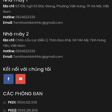
Địa chỉ:
Số 109, ngõ 53 Đức Giang, Phường Việt Hưng, TP Hà Nội, Việt
Nam
Hotline:
0934623336
Email:
Tamthanhbinhhtc@gmail.com
Nhà máy 2
Địa chỉ:
Chân cầu Lực Điền 2, Thôn Đạo Khê, Xã Yên Mỹ, Tỉnh Hưng
Yên, Việt Nam
Hotline:
0934623336
Email:
Tamthanhbinhhtc@gmail.com
Kết nối với chúng tôi
CÁC PHÒNG BAN
PKD1:
0934.521.336
PKD2:
0936.281.836