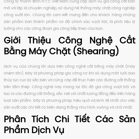
Công ty Thanh Bình H.T.C Việt Nam cung cấp dịch vụ gia công cắt bản
mã và lập là chuyên nghiệp, sử dụng hệ thống máy chặt công nghiệp
công suất lớn. Chúng tôi cam kết mang đến cho khách hàng những
sản phẩm bán thành phẩm có độ chính xác vượt trội, là phôi liệu lý
tưởng cho các công đoạn gia công tiếp theo của bạn.
Giới Thiệu Công Nghệ Cắt
Bằng Máy Chặt (Shearing)
Dịch vụ của chúng tôi dựa trên công nghệ cắt bằng máy chặt (máy
chém tôn). Đây là phương pháp gia công cơ khí sử dụng một lưỡi dao
thủy lực cực kỳ sắc bén và cứng cáp để thực hiện các đường cắt thẳng
trên tấm thép. Công nghệ này mang lại tốc độ gia công vượt trội và
tạo ra các đường cắt thẳng, sắc nét với chất lượng đồng đều trên hàng
loạt sản phẩm. Đây là phương pháp hiệu quả và kinh tế nhất cho việc
sản xuất các chi tiết có biên dạng thẳng như hình vuông và chữ nhật.
Phân Tích Chi Tiết Các Sản
Phẩm Dịch Vụ