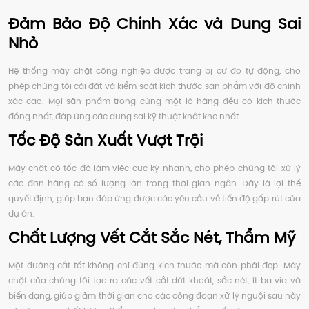
Đảm Bảo Độ Chính Xác và Dung Sai
Nhỏ
Hệ thống máy chặt công nghiệp được trang bị cữ đo tự động, cho
phép chúng tôi cài đặt và kiểm soát kích thước sản phẩm với độ chính
xác cao. Mọi sản phẩm trong cùng một lô hàng đều có kích thước
đồng nhất, đáp ứng các dung sai kỹ thuật khắt khe nhất.
Tốc Độ Sản Xuất Vượt Trội
Máy chặt có tốc độ làm việc cực kỳ nhanh, cho phép chúng tôi xử lý
các đơn hàng có số lượng lớn trong thời gian ngắn. Đây là lợi thế
quyết định, giúp bạn đáp ứng được các yêu cầu về tiến độ gấp rút của
dự án.
Chất Lượng Vết Cắt Sắc Nét, Thẩm Mỹ
Một đường cắt tốt không chỉ đúng kích thước mà còn phải đẹp. Máy
chặt của chúng tôi tạo ra các vết cắt dứt khoát, sắc nét, ít ba via và
biến dạng, giúp giảm thời gian cho các công đoạn xử lý nguội sau này