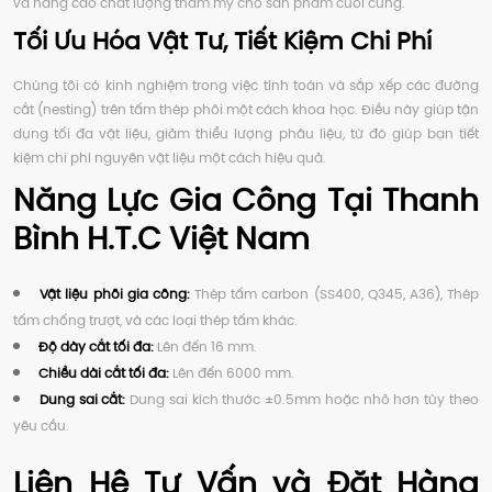
và nâng cao chất lượng thẩm mỹ cho sản phẩm cuối cùng.
Tối Ưu Hóa Vật Tư, Tiết Kiệm Chi Phí
Chúng tôi có kinh nghiệm trong việc tính toán và sắp xếp các đường
cắt (nesting) trên tấm thép phôi một cách khoa học. Điều này giúp tận
dụng tối đa vật liệu, giảm thiểu lượng phâu liệu, từ đó giúp bạn tiết
kiệm chi phí nguyên vật liệu một cách hiệu quả.
Năng Lực Gia Công Tại Thanh
Bình H.T.C Việt Nam
Vật liệu phôi gia công:
Thép tấm carbon (SS400, Q345, A36), Thép
tấm chống trượt, và các loại thép tấm khác.
Độ dày cắt tối đa:
Lên đến 16 mm.
Chiều dài cắt tối đa:
Lên đến 6000 mm.
Dung sai cắt:
Dung sai kích thước ±0.5mm hoặc nhỏ hơn tùy theo
yêu cầu.
Liên Hệ Tư Vấn và Đặt Hàng