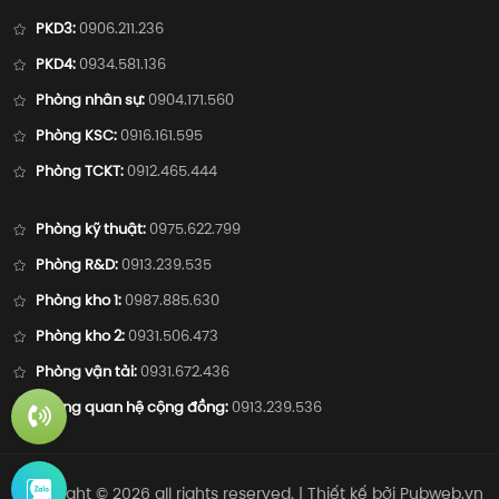
PKD3:
0906.211.236
PKD4:
0934.581.136
Phòng nhân sự:
0904.171.560
Phòng KSC:
0916.161.595
Phòng TCKT:
0912.465.444
Phòng kỹ thuật:
0975.622.799
Phòng R&D:
0913.239.535
Phòng kho 1:
0987.885.630
Phòng kho 2:
0931.506.473
Phòng vận tải:
0931.672.436
Phòng quan hệ cộng đồng:
0913.239.536
Copyright ©
2026
all rights reserved. | Thiết kế bởi
Pubweb.vn