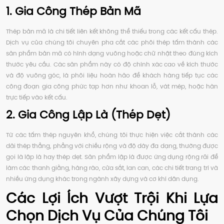
1. Gia Công Thép Bản Mã
Thép bản mã là chi tiết liên kết không thể thiếu trong các kết cấu thép.
Dịch vụ của chúng tôi chuyên pha cắt các phôi thép tấm thành các
sản phẩm bản mã có hình dạng vuông hoặc chữ nhật theo đúng kích
thước yêu cầu. Các sản phẩm này có độ chính xác cao về kích thước
và độ vuông góc, là phôi liệu hoàn hảo để khách hàng tiếp tục các
công đoạn gia công phức tạp hơn như khoan lỗ, vát mép, hoặc hàn
trực tiếp vào kết cấu.
2. Gia Công Lập Là (Thép Dẹt)
Từ các tấm thép nguyên khổ, chúng tôi thực hiện việc cắt thành các
dải thép thẳng, phẳng với chiều rộng và độ dày đa dạng, thường được
gọi là lập là hay thép dẹt. Sản phẩm lập là được ứng dụng rộng rãi để
làm các thanh giằng, hàng rào, cửa sắt, lan can, các chi tiết trang trí và
nhiều ứng dụng khác trong ngành xây dựng và cơ khí dân dụng.
Các Lợi Ích Vượt Trội Khi Lựa
Chọn Dịch Vụ Của Chúng Tôi