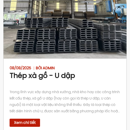
08/08/2025
BỞI ADMIN
Thép xà gồ - U dập
Trong lĩnh vực xây dựng nhà xưởng, nhà kho hay các công trình
kết cấu thép, xà gồ U dập (hay còn gọi là thép U dập, U cán
nguội) là một loại vật liệu không thể thiếu. Đây là loại thép có
tiết diện hình chữ U, được sản xuất bằng phương pháp lốc hoặc
dập từ các cuộn thép tấm (thường là thép cuộn cán nóng), tạo
Xem chi tiết
ra sản phẩm có độ chính xác cao và trọng lượng nhẹ. Khác với