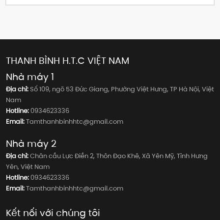
thép U đúc (cán nóng), xà gồ U dập có các cạnh sắc nét, bề mặt
nhẵn bóng và độ dày mỏng hơn, giúp tối ưu hóa chi phí vật liệu
mà vẫn đảm bảo khả năng chịu lực tuyệt vời cho hệ thống mái
và vách. Với tính linh hoạt, dễ dàng lắp đặt và giá thành cạnh
tranh, xà gồ U dập đã trở thành lựa chọn hàng đầu cho các nhà
thầu và chủ đầu tư tại Việt Nam, mang lại hiệu quả kinh tế và kỹ
THANH BÌNH H.T.C VIỆT NAM
thuật vượt trội cho các công trình.
Nhà máy 1
Địa chỉ:
Số 109, ngõ 53 Đức Giang, Phường Việt Hưng, TP Hà Nội, Việt
Nam
Hotline:
0934623336
Email:
Tamthanhbinhhtc@gmail.com
Nhà máy 2
Địa chỉ:
Chân cầu Lực Điền 2, Thôn Đạo Khê, Xã Yên Mỹ, Tỉnh Hưng
Yên, Việt Nam
Hotline:
0934623336
Email:
Tamthanhbinhhtc@gmail.com
Kết nối với chúng tôi