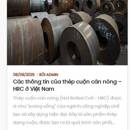
08/08/2025
BỞI ADMIN
Các thông tin của thép cuộn cán nóng –
HRC ở Việt Nam
Thép cuộn cán nóng (Hot Rolled Coil - HRC) được
ví như "xương sống" của ngành công nghiệp chế
tạo và xây dựng hiện đại. Đây là sản phẩm thép
dạng cuộn, được tạo ra từ quá trình cán phôi