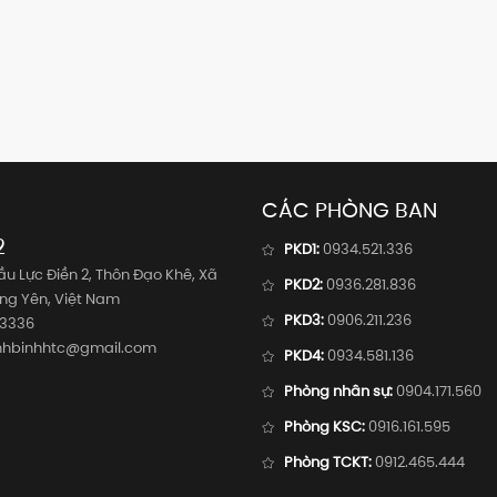
CÁC PHÒNG BAN
2
PKD1:
0934.521.336
u Lực Điền 2, Thôn Đạo Khê, Xã
PKD2:
0936.281.836
ưng Yên, Việt Nam
PKD3:
0906.211.236
3336
hbinhhtc@gmail.com
PKD4:
0934.581.136
Phòng nhân sự:
0904.171.560
Phòng KSC:
0916.161.595
Phòng TCKT:
0912.465.444