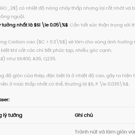
SiO_2$
) có nhiệt độ nóng chảy thấp nhưng lại rất nhớt và b
công nguội.
ý tưởng nhất là
$Si \le 0.05\%$
. Cần hết sức thận trọng với 
ng Carbon cao (
$C > 0.3\%$
) sẽ làm cho vùng ảnh hưởng n
biệt khi cắt các chi tiết phức tạp, nhiều góc cạnh.
%$
) như SS400, A36, Q235.
 độ giòn của thép, đặc biệt là ở nhiệt độ cao, gây ra hiện t
nên ở mức thấp nhất có thể, thường là
$S, P \le 0.035\%$
.
ser:
 lý tưởng
Ghi chú
Tránh nứt và làm giòn v