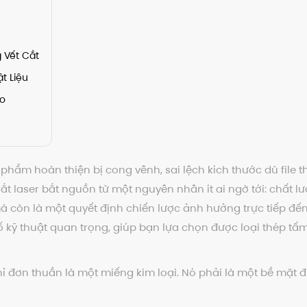
 Vết Cắt
t Liệu
ảo
hẩm hoàn thiện bị cong vênh, sai lệch kích thước dù file t
ắt laser bắt nguồn từ một nguyên nhân ít ai ngờ tới: chất 
à còn là một quyết định chiến lược ảnh hưởng trực tiếp đến
ố kỹ thuật quan trọng, giúp bạn lựa chọn được loại thép tấm 
ỉ đơn thuần là một miếng kim loại. Nó phải là một bề mặt 