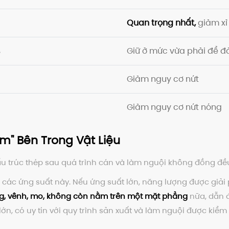
Quan trọng nhất,
giảm xỉ
%
Giữ ở mức vừa phải để 
Giảm nguy cơ nứt
Giảm nguy cơ nứt nóng
m" Bên Trong Vật Liệu
 cấu trúc thép sau quá trình cán và làm nguội không đồng đề
ng các ứng suất này. Nếu ứng suất lớn, năng lượng được giải
g, vênh, mo, không còn nằm trên một mặt phẳng
nữa, dẫn đ
ớn, có uy tín với quy trình sản xuất và làm nguội được kiểm