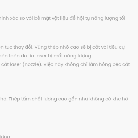
ính xác so với bề mặt vật liệu để hội tụ năng lượng tối
n tục thay đổi. Vùng thép nhô cao sẽ bị cắt với tiêu cự
àn toàn do tia laser bị mất năng lượng.
cắt laser (nozzle). Việc này không chỉ làm hỏng béc cắt
 hở. Thép tấm chất lượng cao gần như không có khe hở
ượng.