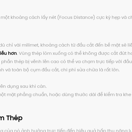
rì một khoảng cách lấy nét (Focus Distance) cực kỳ hẹp và ch
dù chỉ vài milimet, khoảng cách từ đầu cắt đến bề mặt sẽ liê
hiều hơn
. Vùng thép lõm xuống có thể không được cắt đứt ho
hần thép bị vênh lên cao có thể va chạm trực tiếp với đầu 
 và toàn bộ cụm đầu cắt, chi phí sửa chữa là rất lớn.
ên dụng sau khi cán.
một mặt phẳng chuẩn, hoặc dùng thước dài để kiểm tra khe
ấm Thép
 trạng của nó ảnh hưởng trực tiếp đến hiệu quả hấp thụ năng l