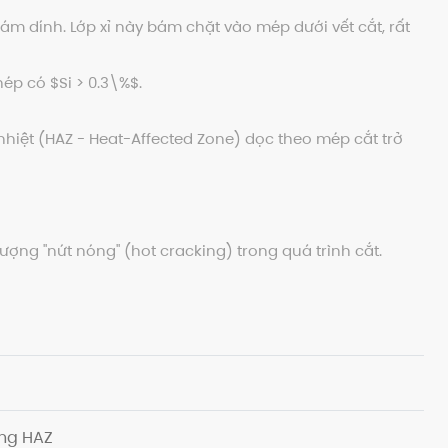
ám dính. Lớp xỉ này bám chặt vào mép dưới vết cắt, rất
thép có
$Si > 0.3\%$
.
hiệt (HAZ - Heat-Affected Zone) dọc theo mép cắt trở
ượng "nứt nóng" (hot cracking) trong quá trình cắt.
ùng HAZ