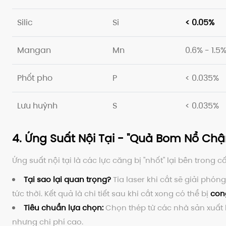
Silic
Si
< 0.05%
Mangan
Mn
0.6% - 1.5
Phốt pho
P
< 0.035%
Lưu huỳnh
S
< 0.035%
4. Ứng Suất Nội Tại - "Quả Bom Nổ Chậ
Ứng suất nội tại là các lực căng bị "nhốt" lại bên trong
Tại sao lại quan trọng?
Tia laser khi cắt sẽ giải phó
tức thời. Kết quả là chi tiết sau khi cắt xong có thể bị
con
Tiêu chuẩn lựa chọn:
Chọn thép từ các nhà sản xuất l
nhưng chi phí cao.