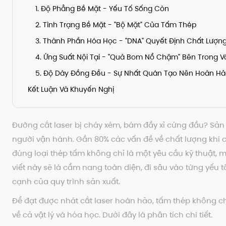
1. Độ Phẳng Bề Mặt - Yếu Tố Sống Còn
2. Tình Trạng Bề Mặt - "Bộ Mặt" Của Tấm Thép
3. Thành Phần Hóa Học - "DNA" Quyết Định Chất Lượng
4. Ứng Suất Nội Tại - "Quả Bom Nổ Chậm" Bên Trong Vậ
5. Độ Dày Đồng Đều - Sự Nhất Quán Tạo Nên Hoàn H
Kết Luận Và Khuyến Nghị
Đường cắt laser bị cháy xém, bám đầy xỉ cứng đầu? Sản p
người vận hành. Gần 80% các vấn đề về chất lượng khi c
đúng loại thép tấm không chỉ là một yêu cầu kỹ thuật, m
viết này sẽ là cẩm nang toàn diện, đi sâu vào từng yếu t
cạnh của quy trình sản xuất.
Để đạt được nhát cắt laser hoàn hảo, tấm thép không ch
về cả vật lý và hóa học. Dưới đây là phân tích chi tiết.