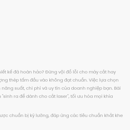
hiết kế đã hoàn hảo? Đừng vội đổ lỗi cho máy cắt hay
lượng thép tấm đầu vào không đạt chuẩn. Việc lựa chọn
 năng suất, chi phí và uy tín của doanh nghiệp bạn. Bài
"sinh ra để dành cho cắt laser", tối ưu hóa mọi khía
được chuẩn bị kỹ lưỡng, đáp ứng các tiêu chuẩn khắt khe