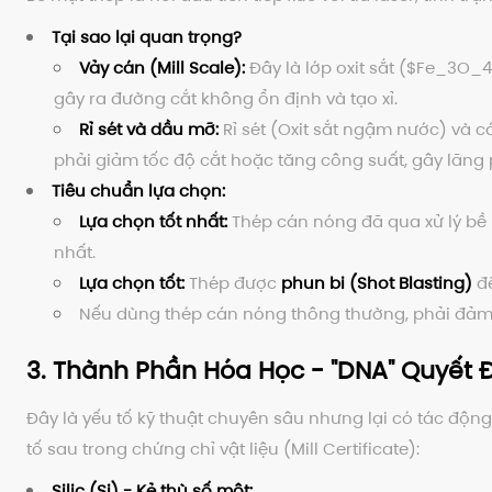
Tại sao lại quan trọng?
Vảy cán (Mill Scale):
Đây là lớp oxit sắt (
$Fe_3O_4
gây ra đường cắt không ổn định và tạo xỉ.
Rỉ sét và dầu mỡ:
Rỉ sét (Oxit sắt ngậm nước) và 
phải giảm tốc độ cắt hoặc tăng công suất, gây lãng 
Tiêu chuẩn lựa chọn:
Lựa chọn tốt nhất:
Thép cán nóng đã qua xử lý b
nhất.
Lựa chọn tốt:
Thép được
phun bi (Shot Blasting)
để
Nếu dùng thép cán nóng thông thường, phải đảm b
3. Thành Phần Hóa Học - "DNA" Quyết 
Đây là yếu tố kỹ thuật chuyên sâu nhưng lại có tác độ
tố sau trong chứng chỉ vật liệu (Mill Certificate):
Silic (Si) - Kẻ thù số một: