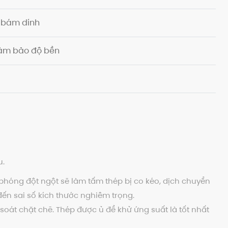
 bám dính
đảm bảo độ bền
u.
 phóng đột ngột sẽ làm tấm thép bị co kéo, dịch chuyển
ến sai số kích thước nghiêm trọng.
 soát chặt chẽ. Thép được ủ để khử ứng suất là tốt nhất