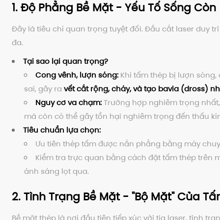
1. Độ Phẳng Bề Mặt - Yếu Tố Sống Còn
Đây là tiêu chí quan trọng tuyệt đối. Đầu cắt laser duy t
đa.
Tại sao lại quan trọng?
Cong vênh, lượn sóng:
Khi tấm thép bị lượn sóng, 
sai, gây ra
vết cắt rộng, cháy, và tạo bavia (dross) n
Nguy cơ va chạm:
Trường hợp nghiêm trọng nhất, p
mà còn có thể gây tổn hại nghiêm trọng đến thấu kính
Tiêu chuẩn lựa chọn:
Ưu tiên thép tấm được nắn phẳng bằng máy chuy
Kiểm tra trực quan bằng cách đặt tấm thép trên 
ánh sáng lọt qua.
2. Tình Trạng Bề Mặt - "Bộ Mặt" Của T
Bề mặt thép là nơi đầu tiên tiếp xúc với tia laser, tình