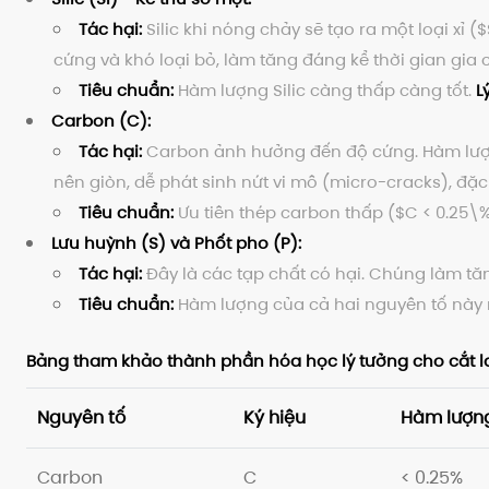
Tác hại:
Silic khi nóng chảy sẽ tạo ra một loại xỉ (
$
cứng và khó loại bỏ, làm tăng đáng kể thời gian gia 
Tiêu chuẩn:
Hàm lượng Silic càng thấp càng tốt.
L
Carbon (C):
Tác hại:
Carbon ảnh hưởng đến độ cứng. Hàm lượ
nên giòn, dễ phát sinh nứt vi mô (micro-cracks), đặc 
Tiêu chuẩn:
Ưu tiên thép carbon thấp (
$C < 0.25\
Lưu huỳnh (S) và Phốt pho (P):
Tác hại:
Đây là các tạp chất có hại. Chúng làm tăng
Tiêu chuẩn:
Hàm lượng của cả hai nguyên tố này 
Bảng tham khảo thành phần hóa học lý tưởng cho cắt la
Nguyên tố
Ký hiệu
Hàm lượng
Carbon
C
< 0.25%