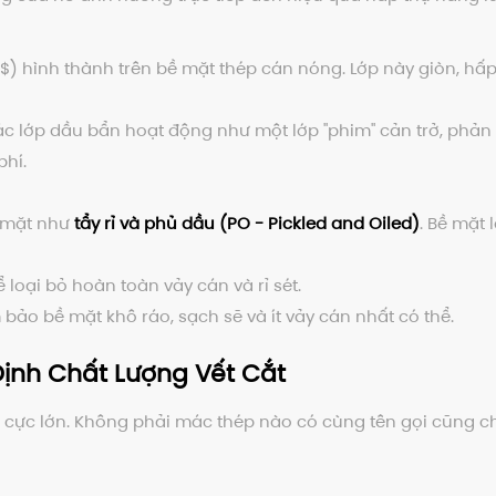
$
) hình thành trên bề mặt thép cán nóng. Lớp này giòn, hấp
các lớp dầu bẩn hoạt động như một lớp "phim" cản trở, phả
phí.
ề mặt như
tẩy rỉ và phủ dầu (PO - Pickled and Oiled)
. Bề mặt 
 loại bỏ hoàn toàn vảy cán và rỉ sét.
ảo bề mặt khô ráo, sạch sẽ và ít vảy cán nhất có thể.
Định Chất Lượng Vết Cắt
ng cực lớn. Không phải mác thép nào có cùng tên gọi cũng 