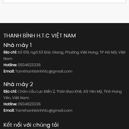
thép U đúc (cán nóng), xà gồ U dập có các cạnh sắc nét, bề mặt
nhẵn bóng và độ dày mỏng hơn, giúp tối ưu hóa chi phí vật liệu
mà vẫn đảm bảo khả năng chịu lực tuyệt vời cho hệ thống mái
và vách. Với tính linh hoạt, dễ dàng lắp đặt và giá thành cạnh
tranh, xà gồ U dập đã trở thành lựa chọn hàng đầu cho các nhà
thầu và chủ đầu tư tại Việt Nam, mang lại hiệu quả kinh tế và kỹ
THANH BÌNH H.T.C VIỆT NAM
thuật vượt trội cho các công trình.
Nhà máy 1
Địa chỉ:
Số 109, ngõ 53 Đức Giang, Phường Việt Hưng, TP Hà Nội, Việt
Nam
Hotline:
0934623336
Email:
Tamthanhbinhhtc@gmail.com
Nhà máy 2
Địa chỉ:
Chân cầu Lực Điền 2, Thôn Đạo Khê, Xã Yên Mỹ, Tỉnh Hưng
Yên, Việt Nam
Hotline:
0934623336
Email:
Tamthanhbinhhtc@gmail.com
Kết nối với chúng tôi