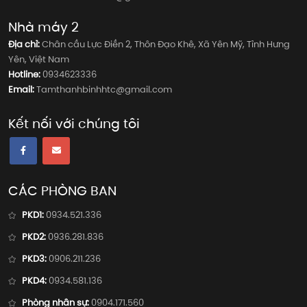
Nhà máy 2
Địa chỉ:
Chân cầu Lực Điền 2, Thôn Đạo Khê, Xã Yên Mỹ, Tỉnh Hưng
Yên, Việt Nam
Hotline:
0934623336
Email:
Tamthanhbinhhtc@gmail.com
Kết nối với chúng tôi
CÁC PHÒNG BAN
PKD1:
0934.521.336
PKD2:
0936.281.836
PKD3:
0906.211.236
PKD4:
0934.581.136
Phòng nhân sự:
0904.171.560