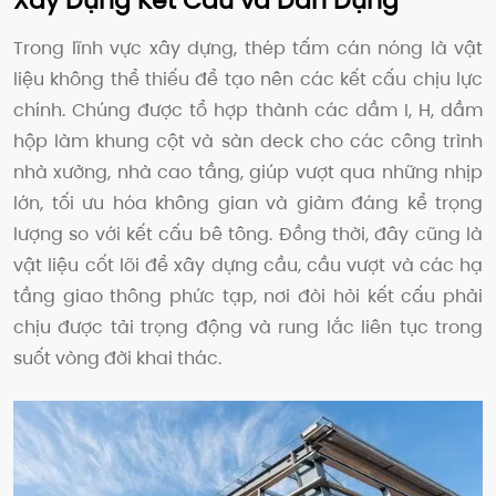
Xây Dựng Kết Cấu và Dân Dụng
Trong lĩnh vực xây dựng, thép tấm cán nóng là vật
liệu không thể thiếu để tạo nên các kết cấu chịu lực
chính. Chúng được tổ hợp thành các dầm I, H, dầm
hộp làm khung cột và sàn deck cho các công trình
nhà xưởng, nhà cao tầng, giúp vượt qua những nhịp
lớn, tối ưu hóa không gian và giảm đáng kể trọng
lượng so với kết cấu bê tông. Đồng thời, đây cũng là
vật liệu cốt lõi để xây dựng cầu, cầu vượt và các hạ
tầng giao thông phức tạp, nơi đòi hỏi kết cấu phải
chịu được tải trọng động và rung lắc liên tục trong
suốt vòng đời khai thác.