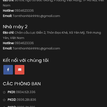
Địa chỉ:
Số 109, ngõ 53 Đức Giang, Phường Việt Hưng, TP Hà Nội, Việt
Nam
Hotline:
0934623336
Email:
Tamthanhbinhhtc@gmail.com
Nhà máy 2
Địa chỉ:
Chân cầu Lực Điền 2, Thôn Đạo Khê, Xã Yên Mỹ, Tỉnh Hưng
Yên, Việt Nam
Hotline:
0934623336
Email:
Tamthanhbinhhtc@gmail.com
Kết nối với chúng tôi
CÁC PHÒNG BAN
PKD1:
0934.521.336
PKD2:
0936.281.836