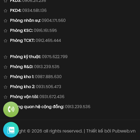
PKD3:
0906.211.236
PKD4:
0934.581.136
Phòng nhân sự:
0904.171.560
Phòng KSC:
0916.161.595
Phòng TCKT:
0912.465.444
Phòng kỹ thuật:
0975.622.799
Phòng R&D:
0913.239.535
Phòng kho 1:
0987.885.630
Phòng kho 2:
0931.506.473
Phòng vận tải:
0931.672.436
Phòng quan hệ cộng đồng:
0913.239.536
Copyright ©
2026
all rights reserved. | Thiết kế bởi
Pubweb.vn