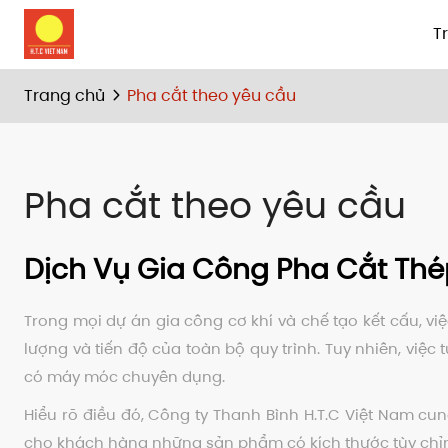
T
Trang chủ
Pha cắt theo yêu cầu
Pha cắt theo yêu cầu
Dịch Vụ Gia Công Pha Cắt Th
Trong mọi dự án gia công cơ khí và chế tạo kết cấu, v
lượng và tiến độ của toàn bộ quy trình. Tuy nhiên, việ
có máy móc chuyên dụng.
Hiểu rõ điều đó, Công ty Thanh Bình H.T.C Việt Nam c
cho khách hàng những sản phẩm có kích thước tùy chỉnh 