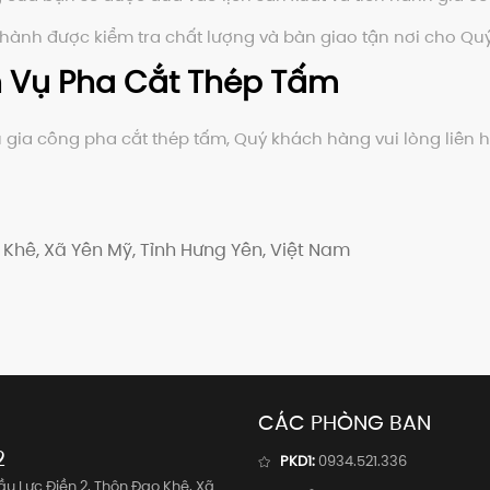
ành được kiểm tra chất lượng và bàn giao tận nơi cho Qu
ch Vụ Pha Cắt Thép Tấm
ia công pha cắt thép tấm, Quý khách hàng vui lòng liên hệ 
 Khê, Xã Yên Mỹ, Tỉnh Hưng Yên, Việt Nam
CÁC PHÒNG BAN
2
PKD1:
0934.521.336
u Lực Điền 2, Thôn Đạo Khê, Xã