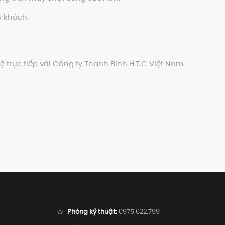
ý khách.
trực tiếp với Công ty Thanh Bình H.T.C Việt Nam.
Phòng kỹ thuật:
0975.622.799