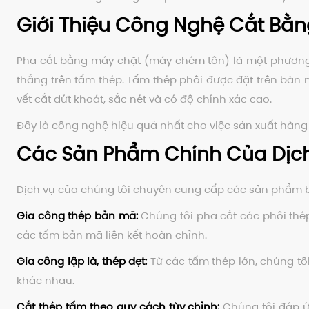
Giới Thiệu Công Nghệ Cắt Bằn
Pha cắt bằng máy chặt (máy chém tôn) là một phương p
thẳng trên tấm thép. Tấm thép phôi được đặt trên bàn m
vết cắt dứt khoát, sắc nét và có độ chính xác cao.
Đây là công nghệ hiệu quả nhất cho việc sản xuất hàng
Các Sản Phẩm Chính Của Dịch
Dịch vụ của chúng tôi chuyên cung cấp các sản phẩm b
Gia công thép bản mã:
Chúng tôi pha cắt các phôi thép
các tấm bản mã liên kết hoàn chỉnh.
Gia công lập là, thép dẹt:
Từ các tấm thép lớn, chúng tôi
khác nhau.
Cắt thép tấm theo quy cách tùy chỉnh:
Chúng tôi đáp ứn