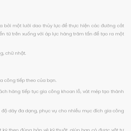
 bởi một lưỡi dao thủy lực để thực hiện các đường cắt
ển từ trên xuống với áp lực hàng trăm tấn để tạo ra một
g, chữ nhật.
a công tiếp theo của bạn.
ách hàng tiếp tục gia công khoan lỗ, vát mép tạo thành
 và độ dày đa dạng, phục vụ cho nhiều mục đích gia công
 kỳ theo đúng bản vẽ kỹ thuật, giúp bạn có được vật tư