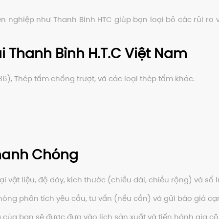
 nghiệp như Thanh Bình HTC giúp bạn loại bỏ các rủi ro v
i Thanh Bình H.T.C Việt Nam
6), Thép tấm chống trượt, và các loại thép tấm khác.
Nhanh Chóng
i vật liệu, độ dày, kích thước (chiều dài, chiều rộng) và số
óng phân tích yêu cầu, tư vấn (nếu cần) và gửi báo giá cạ
của bạn sẽ được đưa vào lịch sản xuất và tiến hành gia cô