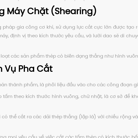
g Máy Chặt (Shearing)
háp gia công cơ khí, sử dụng lực cắt cực lớn được tạo ra
áy, định vị theo kích thước yêu cầu, và lưỡi dao sẽ di chuy
 loạt các sản phẩm thép có biên dạng thẳng như hình vuôn
 Vụ Pha Cắt
án thành phẩm, là phôi liệu đầu vào cho các công đoạn gi
 tấm theo kích thước hình vuông, chữ nhật, là cơ sở để kh
 có thể cắt ra các dải thép thẳng (lập là) với chiều rộng
g mọi yêu cầu về việc cắt các tấm thép có kích thước bất