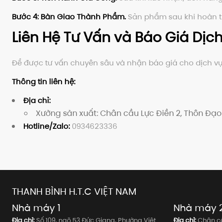
Bước 4: Bàn Giao Thành Phẩm.
Sản phẩm sau khi hoàn th
Liên Hệ Tư Vấn và Báo Giá Dị
Để được tư vấn chuyên sâu và nhận báo giá cho dịch vụ g
Thông tin liên hệ:
Địa chỉ:
Xưởng sản xuất: Chân cầu Lực Điền 2, Thôn Đạo
Hotline/Zalo:
0934623336
THANH BÌNH H.T.C VIỆT NAM
Nhà máy 1
Nhà máy 
Địa chỉ:
Số 109, ngõ 53 Đức Giang, Phường Việt
Địa chỉ:
Chân cầ