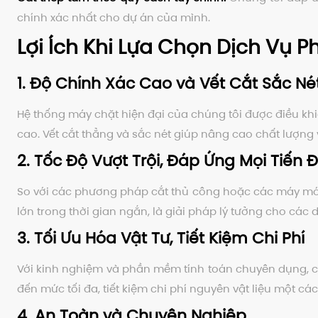
chính xác nhất cho dự án của mình.
Lợi Ích Khi Lựa Chọn Dịch Vụ 
1. Độ Chính Xác Cao và Vết Cắt Sắc Né
Hệ thống máy chặt hiện đại của chúng tôi được điều kh
cao. Vết cắt thẳng và sắc nét giúp nâng cao chất lượn
2. Tốc Độ Vượt Trội, Đáp Ứng Mọi Tiến
So với các phương pháp cắt thủ công hoặc các máy móc
lớn trong thời gian ngắn, là giải pháp lý tưởng cho các d
3. Tối Ưu Hóa Vật Tư, Tiết Kiệm Chi Phí
Với kinh nghiệm và phần mềm tính toán chuyên dụng, ch
đến mức tối đa, tiết kiệm chi phí nguyên vật liệu một cá
4. An Toàn và Chuyên Nghiệp