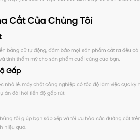
Pha Cắt Của Chúng Tôi
t
iển bằng cữ tự động, đảm bảo mọi sản phẩm cắt ra đều có 
g và tính thẩm mỹ cho sản phẩm cuối cùng của bạn.
 Độ Gấp
 nhỏ lẻ, máy chặt công nghiệp có tốc độ làm việc cực kỳ 
ự án đòi hỏi tiến độ gấp rút.
úng tôi giúp bạn sắp xếp và tối ưu hóa các đường cắt trên 
ch hiệu quả.