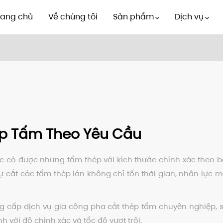
rang chủ
Về chúng tôi
Sản phẩm
Dịch vụ
ép Tấm Theo Yêu Cầu
iệc có được những tấm thép với kích thước chính xác theo b
c tự cắt các tấm thép lớn không chỉ tốn thời gian, nhân l
ung cấp dịch vụ gia công pha cắt thép tấm chuyên nghiệp
với độ chính xác và tốc độ vượt trội.