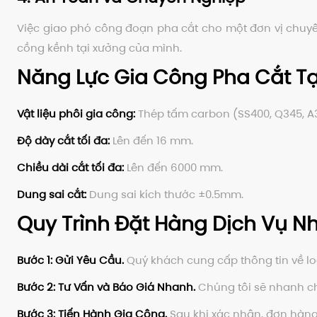
Việc giao phó công đoạn pha cắt cho một đơn vị chuyên
cồng kềnh tại xưởng của mình.
Năng Lực Gia Công Pha Cắt Tạ
Vật liệu phôi gia công:
Thép tấm carbon (SS400, Q345, A3
Độ dày cắt tối đa:
Lên đến 16 mm.
Chiều dài cắt tối đa:
Lên đến 6000 mm.
Dung sai cắt:
Dung sai kích thước ±0.5mm.
Quy Trình Đặt Hàng Dịch Vụ 
Bước 1: Gửi Yêu Cầu.
Quý khách cung cấp thông tin về loạ
Bước 2: Tư Vấn và Báo Giá Nhanh.
Chúng tôi sẽ nhanh ch
Bước 3: Tiến Hành Gia Công.
Sau khi xác nhận, đơn hàng 