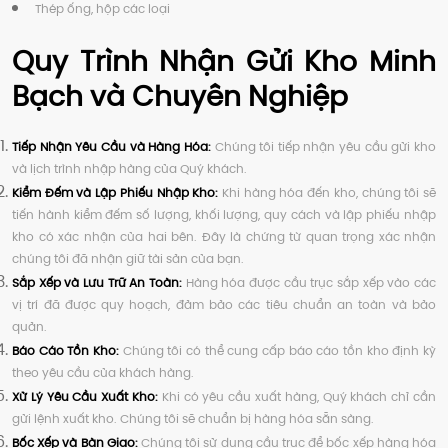
Thép ống, hộp các loại
Quy Trình Nhận Gửi Kho Minh
Bạch và Chuyên Nghiệp
Tiếp Nhận Yêu Cầu và Hàng Hóa:
Chúng tôi tiếp nhận yêu cầu gửi kho
và lịch trình nhập hàng của Quý khách.
Kiểm Đếm và Lập Phiếu Nhập Kho:
Khi hàng hóa đến kho, chúng tôi sẽ
tiến hành kiểm đếm số lượng, khối lượng, quy cách và lập phiếu nhập
kho có xác nhận của hai bên. Đây là chứng từ quan trọng xác nhận
chúng tôi đã nhận giữ tài sản của bạn.
Sắp Xếp và Lưu Trữ An Toàn:
Hàng hóa được cầu trục sắp xếp vào các
vị trí đã được quy hoạch, đảm bảo các tiêu chuẩn an toàn và bảo
quản.
Báo Cáo Tồn Kho:
Chúng tôi có thể cung cấp báo cáo tồn kho định kỳ
theo yêu cầu của khách hàng.
Xử Lý Yêu Cầu Xuất Kho:
Khi có yêu cầu xuất hàng, Quý khách chỉ cần
gửi lệnh xuất kho. Chúng tôi sẽ chuẩn bị hàng hóa sẵn sàng.
Bốc Xếp và Bàn Giao:
Chúng tôi sử dụng cầu trục để bốc xếp hàng hóa