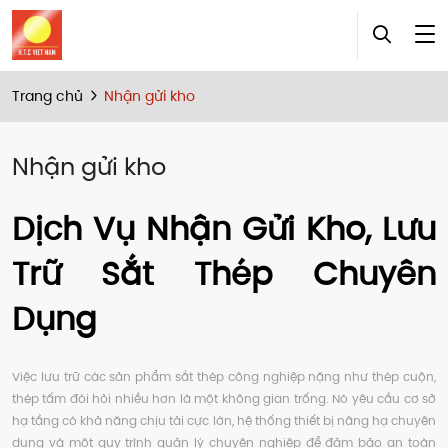
Trang chủ
Nhận gửi kho
Nhận gửi kho
Dịch Vụ Nhận Gửi Kho, Lưu
Trữ Sắt Thép Chuyên
Dụng
Việc lưu trữ các sản phẩm sắt thép công nghiệp nặng như thép cuộn,
thép tấm đòi hỏi nhiều hơn là một không gian trống. Nó yêu cầu cơ sở
hạ tầng có khả năng chịu tải cực lớn, hệ thống thiết bị nâng hạ chuyên
dụng và một quy trình quản lý chuyên nghiệp để đảm bảo an toàn