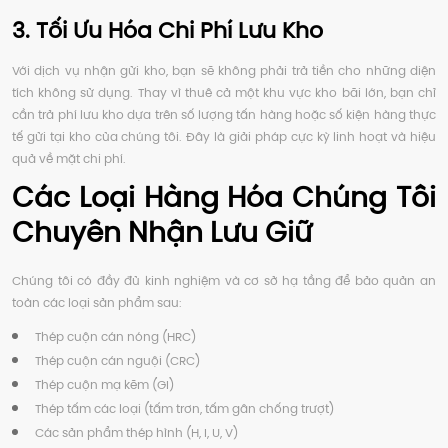
3. Tối Ưu Hóa Chi Phí Lưu Kho
Với dịch vụ nhận gửi kho, bạn sẽ không phải trả tiền cho những diện
tích không sử dụng. Thay vì thuê cả một khu vực kho bãi lớn, bạn chỉ
cần trả phí lưu kho dựa trên số lượng tấn hàng hoặc số kiện hàng thực
tế gửi tại kho của chúng tôi. Đây là giải pháp cực kỳ linh hoạt và hiệu
quả về mặt chi phí.
Các Loại Hàng Hóa Chúng Tôi
Chuyên Nhận Lưu Giữ
Chúng tôi có đầy đủ kinh nghiệm và cơ sở hạ tầng để bảo quản an
toàn các loại sản phẩm sau:
Thép cuộn cán nóng (HRC)
Thép cuộn cán nguội (CRC)
Thép cuộn mạ kẽm (GI)
Thép tấm các loại (tấm trơn, tấm gân chống trượt)
Các sản phẩm thép hình (H, I, U, V)