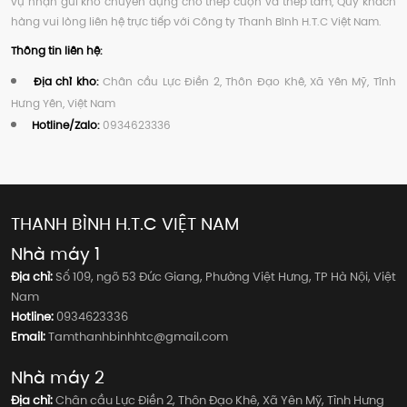
vụ nhận gửi kho chuyên dụng cho thép cuộn và thép tấm, Quý khách
hàng vui lòng liên hệ trực tiếp với Công ty Thanh Bình H.T.C Việt Nam.
Thông tin liên hệ:
Địa chỉ kho:
Chân cầu Lực Điền 2, Thôn Đạo Khê, Xã Yên Mỹ, Tỉnh
Hưng Yên, Việt Nam
Hotline/Zalo:
0934623336
THANH BÌNH H.T.C VIỆT NAM
Nhà máy 1
Địa chỉ:
Số 109, ngõ 53 Đức Giang, Phường Việt Hưng, TP Hà Nội, Việt
Nam
Hotline:
0934623336
Email:
Tamthanhbinhhtc@gmail.com
Nhà máy 2
Địa chỉ:
Chân cầu Lực Điền 2, Thôn Đạo Khê, Xã Yên Mỹ, Tỉnh Hưng