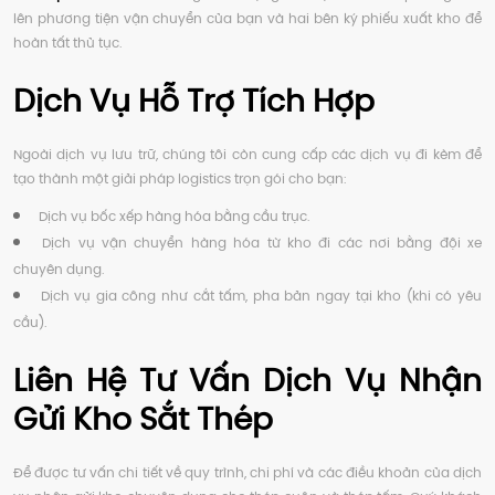
lên phương tiện vận chuyển của bạn và hai bên ký phiếu xuất kho để
hoàn tất thủ tục.
Dịch Vụ Hỗ Trợ Tích Hợp
Ngoài dịch vụ lưu trữ, chúng tôi còn cung cấp các dịch vụ đi kèm để
tạo thành một giải pháp logistics trọn gói cho bạn:
Dịch vụ bốc xếp hàng hóa bằng cầu trục.
Dịch vụ vận chuyển hàng hóa từ kho đi các nơi bằng đội xe
chuyên dụng.
Dịch vụ gia công như cắt tấm, pha bản ngay tại kho (khi có yêu
cầu).
Liên Hệ Tư Vấn Dịch Vụ Nhận
Gửi Kho Sắt Thép
Để được tư vấn chi tiết về quy trình, chi phí và các điều khoản của dịch