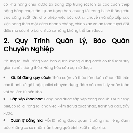
có khả năng chịu được tải trọng tập trung rất lớn từ các cuộn thép
nặng hàng chục tấn. Quan trọng hơn, chúng tôi trang bị hệ thống cầu
trục công suất lớn, cho phép việc bốc dỡ, di chuyển và sắp xếp các
kiện hàng thép một cách nhanh chóng, chính xác và an toàn tuyệt đối,
điều mà các kho bãi chỉ có xe nâng không thể làm được.
2. Quy Trình Quản Lý, Bảo Quản
Chuyên Nghiệp
Chúng tôi hiểu rằng việc bảo quản không đúng cách có thể làm suy
giảm chất lượng thép. Hàng hóa của bạn sẽ được:
Kê, lót đúng quy cách:
Thép cuộn và thép tấm luôn được đặt trên
các thanh kê gỗ hoặc pallet chuyên dụng, đảm bảo cách ly hoàn toàn
với hơi ẩm từ nền kho.
Sắp xếp khoa học:
Hàng hóa được sắp xếp trong các khu vực riêng
biệt, có lối đi rộng rãi cho việc kiểm tra và xuất nhập, tránh va đập, trầy
xước.
Quản lý bằng mã:
Mỗi lô hàng được quản lý bằng mã riêng, đảm
bảo không có sự nhầm lẫn trong quá trình xuất nhập kho.