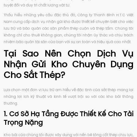
tuyệt đối và duy trì chất lượng vật tư.
Thấu hiểu những yêu cầu đặc thù đó, Công ty Thanh Bình H.T.C Việt
Nam cung cấp dịch vụ nhận gửi kho được thiết kế chuyên biệt cho việc
lưu trữ và bảo quản các sản phẩm thép cuộn và thép tấm. Chúng tôi
không chỉ cho thuê không gian, chúng tôi nhận ủy thác và chịu trách
nhiệm bảo quản tài sản của bạn với sự an toàn và hiệu quả cao nhất.
Tại Sao Nên Chọn Dịch Vụ
Nhận Gửi Kho Chuyên Dụng
Cho Sắt Thép?
Lựa chọn một đơn vị lưu trữ am hiểu về đặc tính của sắt thép mang lại
những lợi ích kỹ thuật và kinh tế vượt trội so với các kho bãi thông
thường.
1. Cơ Sở Hạ Tầng Được Thiết Kế Cho Tải
Trọng Nặng
Kho bãi của chúng tôi được xây dựng với nền bê tông cốt thép chịu lực,